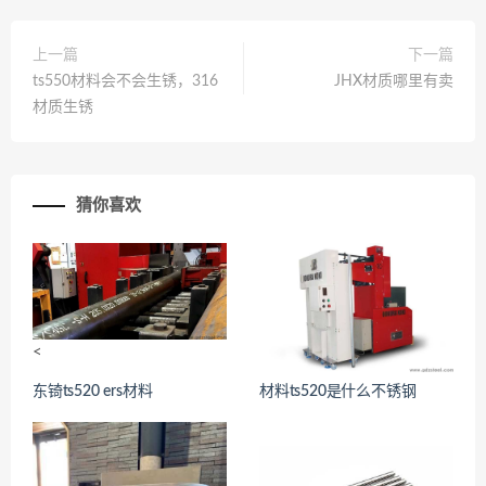
上一篇
下一篇
ts550材料会不会生锈，316
JHX材质哪里有卖
材质生锈
猜你喜欢
<
<
东锜ts520 ers材料
材料ts520是什么不锈钢