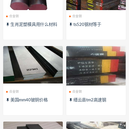
合金钢
合金钢
生肖泥塑模具用什么材料
ts520钢材等于
合金钢
合金钢
美国mm40铍铜价格
缙云县tm2高速钢