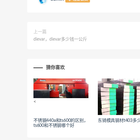
上一篇
dievar，dievar多少钱一公斤
猜你喜欢
<
不锈钢440a和ts600的区别，
东锜模具钢材t403多
<
ts600和不锈钢哪个好