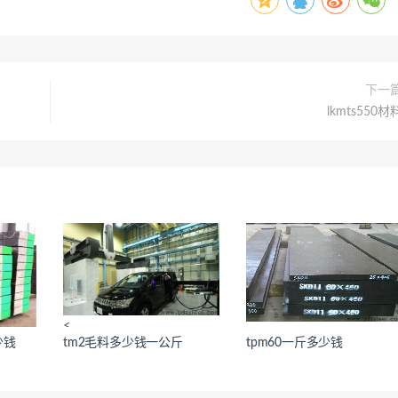
下一
lkmts550材
<
<
少钱
tm2毛料多少钱一公斤
tpm60一斤多少钱