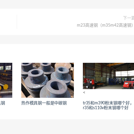
下一
m23高速钢（m35m42高速钢
<
<
具钢
热作模具钢一般是中碳钢
tr35和m390粉末钢哪个好，
r35和s110v粉末钢哪个好