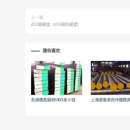
上一篇
d53钢硬度（d53钢的硬度）
猜你喜欢
东锜模具钢材t403多少钱
上海那里卖热作模模
<
<