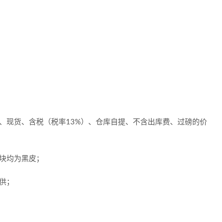
、现货、含税（税率13%）、仓库自提、不含出库费、过磅的价
块均为黑皮；
供；