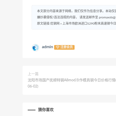
本文部分内容来源于网络，我们仅作为信息分享。本站仅
嫌抄袭侵权/违法违规的内容， 请发送邮件至 promaxsts
原文链接:优钢网
»
上海市场欧洲进口S290粉末高速钢今日价格行
admin
注册会员
上一篇
沈阳市场国产抚顺特钢A8mod冷作模具钢今日价格行情(2
06-02)
猜你喜欢