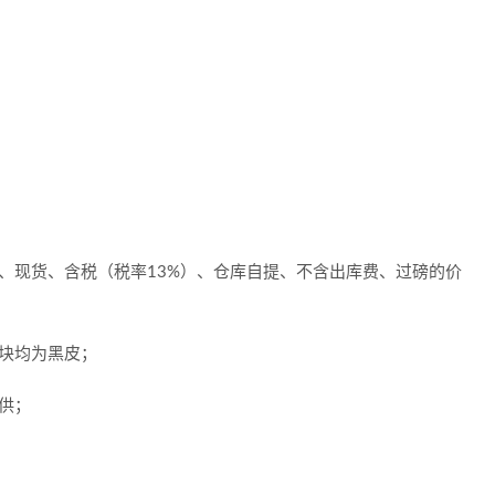
、现货、含税（税率13%）、仓库自提、不含出库费、过磅的价
块均为黑皮；
供；