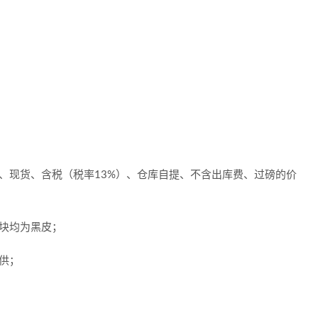
、现货、含税（税率13%）、仓库自提、不含出库费、过磅的价
块均为黑皮；
供；