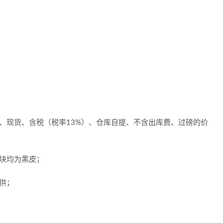
、现货、含税（税率13%）、仓库自提、不含出库费、过磅的价
块均为黑皮；
供；