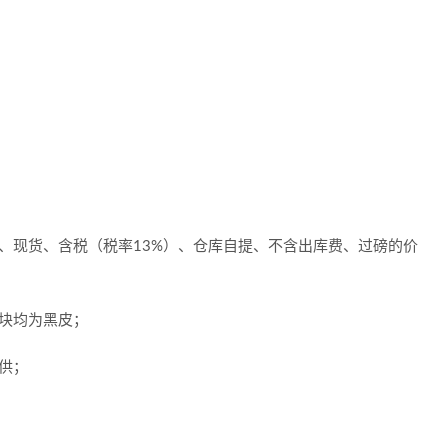
、现货、含税（税率13%）、仓库自提、不含出库费、过磅的价
块均为黑皮；
供；