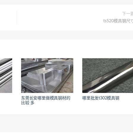
下一
ts520模具钢尺
东莞长安哪里做模具钢材的
哪里批发t302模具钢
<
<
比较 多