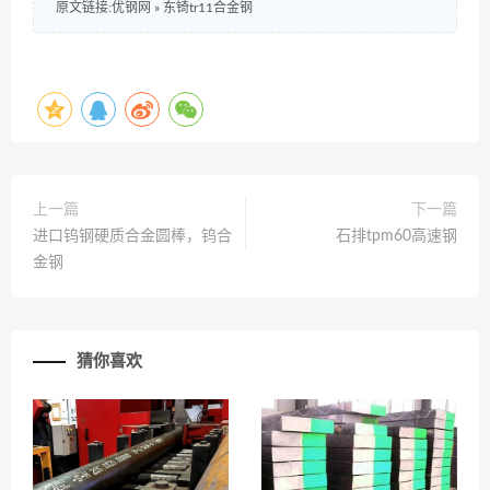
原文链接:优钢网
»
东锜tr11合金钢
上一篇
下一篇
进口钨钢硬质合金圆棒，钨合
石排tpm60高速钢
金钢
猜你喜欢