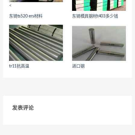
<
东锜ts520 ers材料
东锜模具钢材t403多少钱
<
tr11抗高温
进口钢
<
<
发表评论