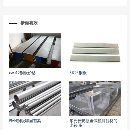
猜你喜欢
<
xw-42钢板价格
SK25钢板
<
PM4钢板哪里有卖
东莞长安哪里做模具钢材的
<
<
比较 多