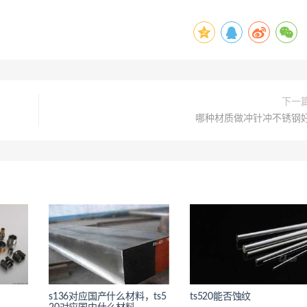
下一
哪种材质做冲针冲不锈钢
s136对应国产什么材料，ts5
ts520能否蚀纹
<
<